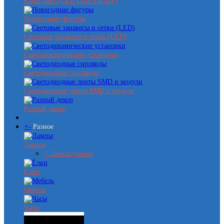
Клип-лайт (LED CLIP LIGHT)
Новогодние фигуры
Световые занавесы и сетки (LED)
Светодинамические установки
Светодиодные гирлянды
Светодиодные ленты SMD и модули
Разный декор
+
-
Разное
Лампы
+ Лампы (gauss)
Ёлки
Мебель
Часы