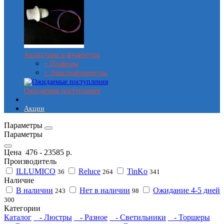
Аксессуары и фурнитура
+ Плафоны
+ Электрофурнитура
Ожидаемые поступления
Акции
Параметры
Параметры
Цена
476
-
23585
р.
Производитель
ILLUMICO
Reluce
TinKo
36
264
341
Наличие
В наличии
Нет в наличии
Ожидание 4-5 дней
243
98
300
Категории
Каталог
- Люстры
- Разное
- Светильники
- Торшеры