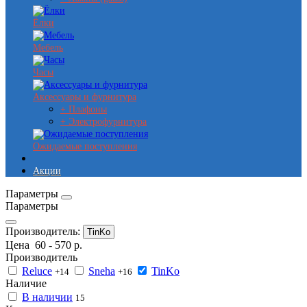
Ёлки
Мебель
Часы
Аксессуары и фурнитура
+ Плафоны
+ Электрофурнитура
Ожидаемые поступления
Акции
Параметры
Параметры
Производитель:
TinKo
Цена
60
-
570
р.
Производитель
Reluce
Sneha
TinKo
+14
+16
Наличие
В наличии
15