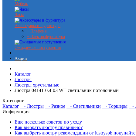
Мебель
Часы
Аксессуары и фурнитура
+ Плафоны
+ Электрофурнитура
Ожидаемые поступления
Акции
Каталог
Люстры
Люстры хрустальные
Люстра 04141-0.4-03 WT светильник потолочный
Категории
Каталог
- Люстры
- Разное
- Светильники
- Торшеры
- Д
Информация
Еще несколько советов по уходу
Как выбрать люстру правильно?
Как выбрать люстру рекомендации от lustryspb покупайте