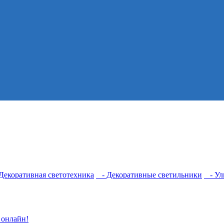
екоративная светотехника
- Декоративные светильники
- Ул
 онлайн!