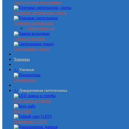
Светодиодные светильники
Точечные светильники, споты
Трековые светильники
+ Шинопроводы
Лампы кольцевые
Светильники (gauss)
Торшеры
+
-
Уличные
Прожекторы
+
-
Декоративная светотехника
LED лампы и стробы
Белт-лайт
Гибкий свет (LED)