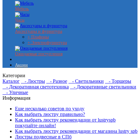
Мебель
Часы
Аксессуары и фурнитура
+ Плафоны
+ Электрофурнитура
Ожидаемые поступления
Акции
Категории
Каталог
- Люстры
- Разное
- Светильники
- Торшеры
- Декоративная светотехника
- Декоративные светильники
- Уличные
Информация
Еще несколько советов по уходу
Как выбрать люстру правильно?
Как выбрать люстру рекомендации от lustryspb
покупайте онлайн!
Как выбрать люстру рекомендации от магазина lustry spb
Люстры подвесные в СПб