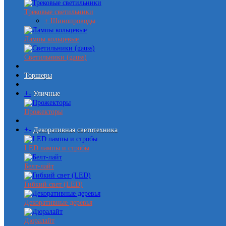
Трековые светильники
+ Шинопроводы
Лампы кольцевые
Светильники (gauss)
Торшеры
+
-
Уличные
Прожекторы
+
-
Декоративная светотехника
LED лампы и стробы
Белт-лайт
Гибкий свет (LED)
Декоративные деревья
Дюралайт