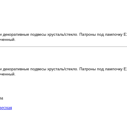
и декоративные подвесы хрусталь/стекло. Патроны под лампочку Е
оченный.
и декоративные подвесы хрусталь/стекло. Патроны под лампочку Е
оченный.
ра
весная