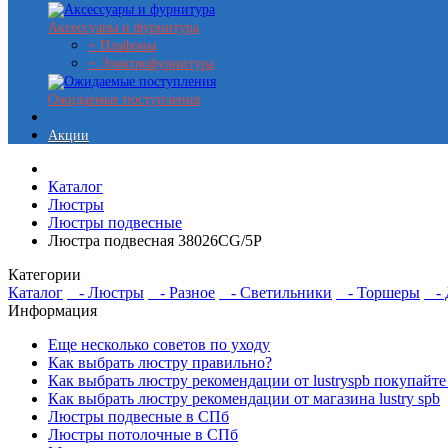
Аксессуары и фурнитура
+ Плафоны
+ Электрофурнитура
Ожидаемые поступления
Акции
Каталог
Люстры
Люстры подвесные
Люстра подвесная 38026CG/5P
Категории
Каталог
- Люстры
- Разное
- Светильники
- Торшеры
- Д
Информация
Еще несколько советов по уходу
Как выбрать люстру правильно?
Как выбрать люстру рекомендации от lustryspb покупайте
Как выбрать люстру рекомендации от магазина lustry spb
Люстры подвесные в СПб
Люстры потолочные в СПб