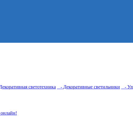
екоративная светотехника
- Декоративные светильники
- Ул
 онлайн!