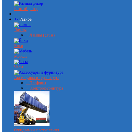
Разный декор
+
-
Разное
Лампы
+ Лампы (gauss)
Ёлки
Мебель
Часы
Аксессуары и фурнитура
+ Плафоны
+ Электрофурнитура
Ожидаемые поступления