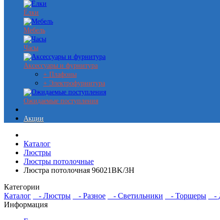
Ёлки
Мебель
Часы
Аксессуары и фурнитура
+ Плафоны
+ Электрофурнитура
Ожидаемые поступления
Акции
Каталог
Люстры
Люстры потолочные
Люстра потолочная 96021BK/3H
Категории
Каталог
- Люстры
- Разное
- Светильники
- Торшеры
- Д
Информация