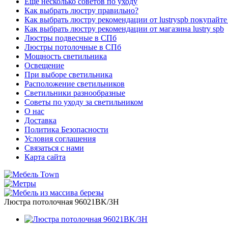
Еще несколько советов по уходу
Как выбрать люстру правильно?
Как выбрать люстру рекомендации от lustryspb покупайте
Как выбрать люстру рекомендации от магазина lustry spb
Люстры подвесные в СПб
Люстры потолочные в СПб
Мощность светильника
Освещение
При выборе светильника
Расположение светильников
Светильники разнообразные
Советы по уходу за светильником
О нас
Доставка
Политика Безопасности
Условия соглашения
Связаться с нами
Карта сайта
Люстра потолочная 96021BK/3H