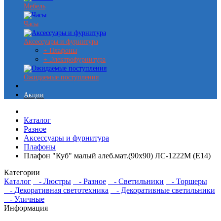
Мебель
Часы
Аксессуары и фурнитура
+ Плафоны
+ Электрофурнитура
Ожидаемые поступления
Акции
Каталог
Разное
Аксессуары и фурнитура
Плафоны
Плафон "Куб" малый алеб.мат.(90х90) ЛС-1222М (Е14)
Категории
Каталог
- Люстры
- Разное
- Светильники
- Торшеры
- Декоративная светотехника
- Декоративные светильники
- Уличные
Информация