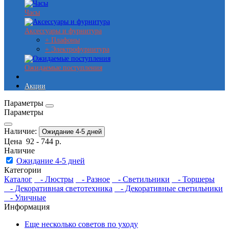
Часы
Аксессуары и фурнитура
+ Плафоны
+ Электрофурнитура
Ожидаемые поступления
Акции
Параметры
Параметры
Наличие:
Ожидание 4-5 дней
Цена
92
-
744
р.
Наличие
Ожидание 4-5 дней
Категории
Каталог
- Люстры
- Разное
- Светильники
- Торшеры
- Декоративная светотехника
- Декоративные светильники
- Уличные
Информация
Еще несколько советов по уходу