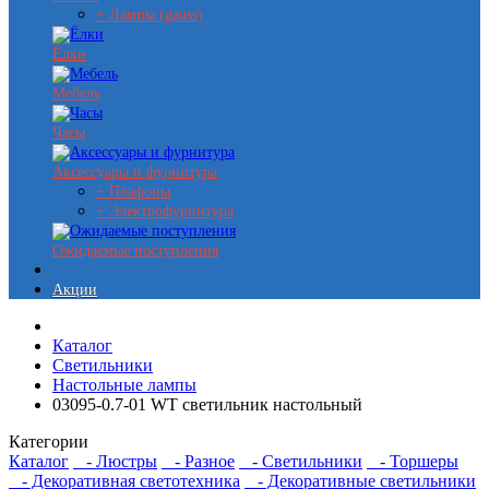
+ Лампы (gauss)
Ёлки
Мебель
Часы
Аксессуары и фурнитура
+ Плафоны
+ Электрофурнитура
Ожидаемые поступления
Акции
Каталог
Светильники
Настольные лампы
03095-0.7-01 WT светильник настольный
Категории
Каталог
- Люстры
- Разное
- Светильники
- Торшеры
- Декоративная светотехника
- Декоративные светильники