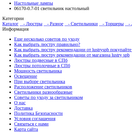
Настольные лампы
06170-0.7-01 светильник настольный
Категории
Каталог
- Люстры
- Разное
- Светильники
- Торшеры
- Д
Информация
Еще несколько советов по уходу
Как выбрать люстру правильно?
Как выбрать люстру рекомендации от lustryspb покупайте
Как выбрать люстру рекомендации от магазина lustry spb
Люстры подвесные в СПб
Люстры потолочные в СПб
Мощность светильника
Освещение
При выборе светильника
Расположение светильников
Светильники разнообразные
Советы по уходу за светильником
О нас
Доставка
Политика Безопасности
Условия соглашения
Связаться с нами
Карта сайта