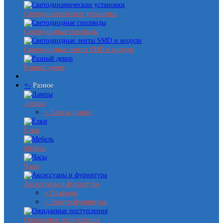
Светодинамические установки
Светодиодные гирлянды
Светодиодные ленты SMD и модули
Разный декор
+
-
Разное
Лампы
+ Лампы (gauss)
Ёлки
Мебель
Часы
Аксессуары и фурнитура
+ Плафоны
+ Электрофурнитура
Ожидаемые поступления