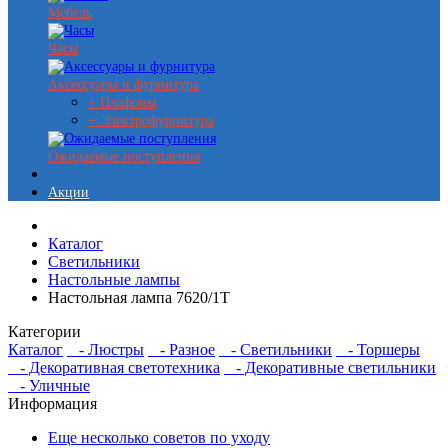
Мебель
Часы
Аксессуары и фурнитура
+ Плафоны
+ Электрофурнитура
Ожидаемые поступления
Акции
Каталог
Светильники
Настольные лампы
Настольная лампа 7620/1T
Категории
Каталог
- Люстры
- Разное
- Светильники
- Торшеры
- Декоративная светотехника
- Декоративные светильники
- Уличные
Информация
Еще несколько советов по уходу