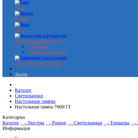
Ёлки
Мебель
Часы
Аксессуары и фурнитура
+ Плафоны
+ Электрофурнитура
Ожидаемые поступления
Акции
Каталог
Светильники
Настольные лампы
Настольная лампа 7660/1Т
Категории
Каталог
- Люстры
- Разное
- Светильники
- Торшеры
- Д
Информация