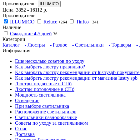
Производитель:
ILLUMICO
Цена
3852
-
16112
р.
Производитель
ILLUMICO
Reluce
TinKo
+264
+341
Наличие
Ожидание 4-5 дней
36
Категории
Каталог
- Люстры
- Разное
- Светильники
- Торшеры
- Д
Информация
Еще несколько советов по уходу
Как выбрать люстру правильно?
Как выбрать люстру рекомендации от lustryspb покупайте
Как выбрать люстру рекомендации от магазина lustry spb
Люстры подвесные в СПб
Люстры потолочные в СПб
Мощность светильника
Освещение
При выборе светильника
Расположение светильников
Светильники разнообразные
Советы по уходу за светильником
О нас
Доставка
Политика Безопасности