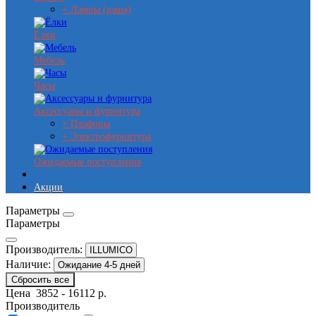
+ Лампы (gauss)
Ёлки
Мебель
Часы
Аксессуары и фурнитура
+ Плафоны
+ Электрофурнитура
Ожидаемые поступления
Акции
Параметры
Параметры
Производитель:
ILLUMICO
Наличие:
Ожидание 4-5 дней
Сбросить все
Цена
3852
-
16112
р.
Производитель