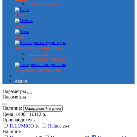
+ Лампы (gauss)
Ёлки
Мебель
Часы
Аксессуары и фурнитура
+ Плафоны
+ Электрофурнитура
Ожидаемые поступления
Акции
Параметры
Параметры
Наличие:
Ожидание 4-5 дней
Цена
1400
-
16112
р.
Производитель
ILLUMICO
Reluce
36
264
Наличие