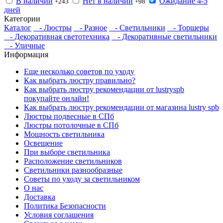
В наличии
Нет в наличии
Ожидание 4-5
+243
+98
дней
Категории
Каталог
- Люстры
- Разное
- Светильники
- Торшеры
- Декоративная светотехника
- Декоративные светильники
- Уличные
Информация
Еще несколько советов по уходу
Как выбрать люстру правильно?
Как выбрать люстру рекомендации от lustryspb
покупайте онлайн!
Как выбрать люстру рекомендации от магазина lustry spb
Люстры подвесные в СПб
Люстры потолочные в СПб
Мощность светильника
Освещение
При выборе светильника
Расположение светильников
Светильники разнообразные
Советы по уходу за светильником
О нас
Доставка
Политика Безопасности
Условия соглашения